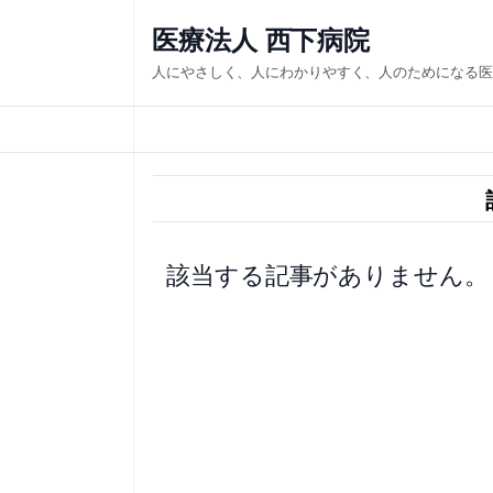
内
医療法人 西下病院
容
人にやさしく、人にわかりやすく、人のためになる医
を
ス
キ
ッ
プ
該当する記事がありません。