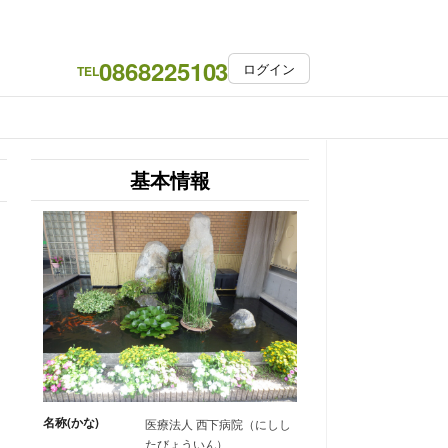
0868225103
ログイン
TEL
基本情報
名称(かな)
医療法人 西下病院（にしし
たびょういん）