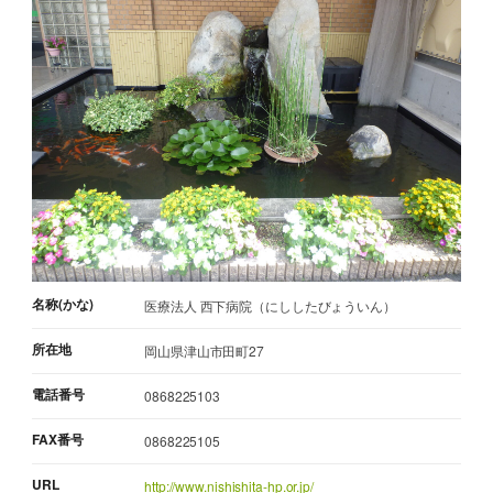
名称(かな)
医療法人 西下病院（にししたびょういん）
所在地
岡山県津山市田町27
電話番号
0868225103
FAX番号
0868225105
URL
http://www.nishishita-hp.or.jp/