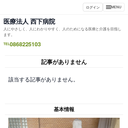
内
ログイン
MENU
容
を
医療法人 西下病院
ス
人にやさしく、人にわかりやすく、人のためになる医療と介護を目指し
キ
ます。
ッ
0868225103
TEL
プ
記事がありません
該当する記事がありません。
基本情報