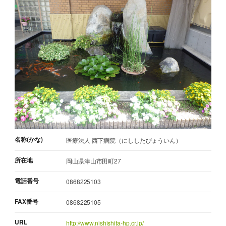
名称(かな)
医療法人 西下病院（にししたびょういん）
所在地
岡山県津山市田町27
電話番号
0868225103
FAX番号
0868225105
URL
http://www.nishishita-hp.or.jp/