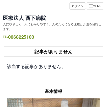
内
ログイン
MENU
容
を
医療法人 西下病院
ス
人にやさしく、人にわかりやすく、人のためになる医療と介護を目指し
キ
ます。
ッ
0868225103
TEL
プ
記事がありません
該当する記事がありません。
基本情報