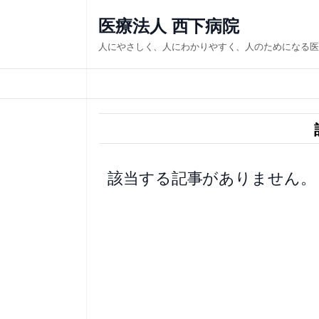
内
医療法人 西下病院
容
人にやさしく、人にわかりやすく、人のためになる医
を
ス
キ
ッ
プ
該当する記事がありません。