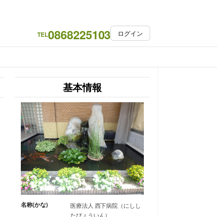
0868225103
ログイン
TEL
基本情報
名称(かな)
医療法人 西下病院（にしし
たびょういん）