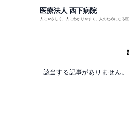
内
医療法人 西下病院
容
人にやさしく、人にわかりやすく、人のためになる医
を
ス
キ
ッ
プ
該当する記事がありません。