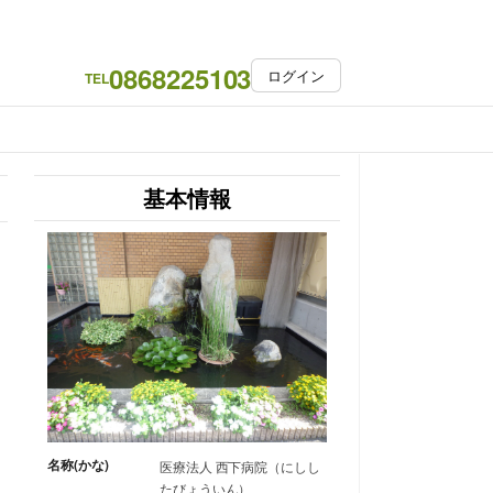
0868225103
ログイン
TEL
基本情報
名称(かな)
医療法人 西下病院（にしし
たびょういん）