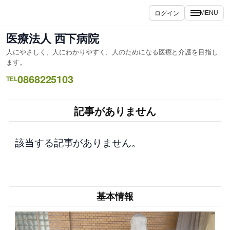
内
ログイン
MENU
容
を
医療法人 西下病院
ス
人にやさしく、人にわかりやすく、人のためになる医療と介護を目指し
キ
ます。
ッ
0868225103
TEL
プ
記事がありません
該当する記事がありません。
基本情報