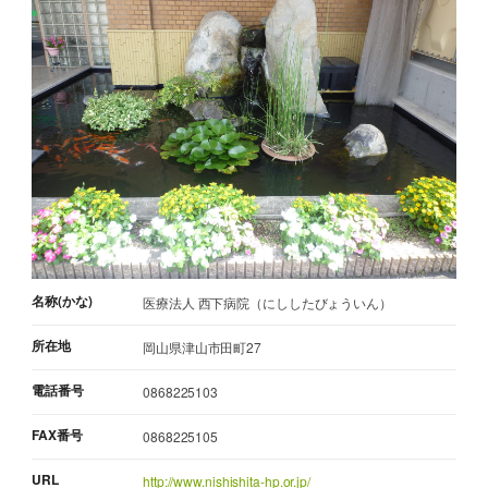
名称(かな)
医療法人 西下病院（にししたびょういん）
所在地
岡山県津山市田町27
電話番号
0868225103
FAX番号
0868225105
URL
http://www.nishishita-hp.or.jp/