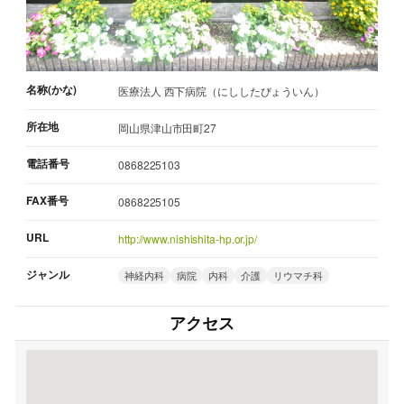
名称(かな)
医療法人 西下病院（にししたびょういん）
所在地
岡山県津山市田町27
電話番号
0868225103
FAX番号
0868225105
URL
http://www.nishishita-hp.or.jp/
ジャンル
神経内科
病院
内科
介護
リウマチ科
アクセス