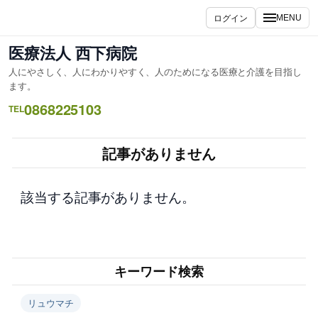
内
ログイン
MENU
容
を
医療法人 西下病院
ス
人にやさしく、人にわかりやすく、人のためになる医療と介護を目指し
キ
ます。
ッ
0868225103
TEL
プ
記事がありません
該当する記事がありません。
キーワード検索
リュウマチ