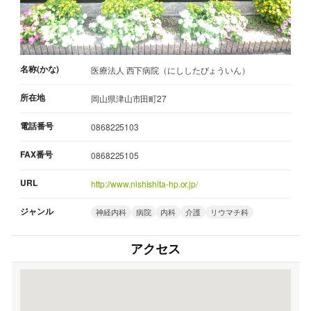
名称(かな)
医療法人 西下病院（にししたびょういん）
所在地
岡山県津山市田町27
電話番号
0868225103
FAX番号
0868225105
URL
http://www.nishishita-hp.or.jp/
ジャンル
神経内科
病院
内科
介護
リウマチ科
アクセス