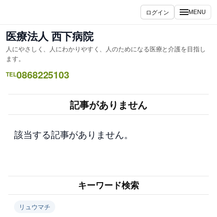
内
ログイン
MENU
容
を
医療法人 西下病院
ス
人にやさしく、人にわかりやすく、人のためになる医療と介護を目指し
キ
ます。
ッ
0868225103
TEL
プ
記事がありません
該当する記事がありません。
キーワード検索
リュウマチ