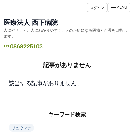
内
ログイン
MENU
容
を
医療法人 西下病院
ス
人にやさしく、人にわかりやすく、人のためになる医療と介護を目指し
キ
ます。
ッ
0868225103
TEL
プ
記事がありません
該当する記事がありません。
キーワード検索
リュウマチ