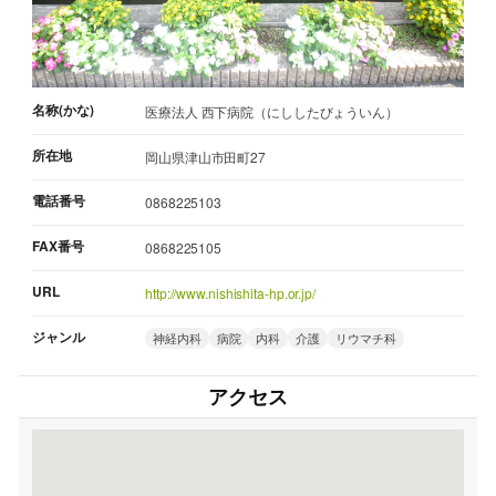
名称(かな)
医療法人 西下病院（にししたびょういん）
所在地
岡山県津山市田町27
電話番号
0868225103
FAX番号
0868225105
URL
http://www.nishishita-hp.or.jp/
ジャンル
神経内科
病院
内科
介護
リウマチ科
アクセス