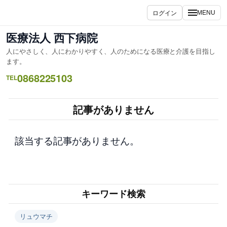
内
ログイン
MENU
容
を
医療法人 西下病院
ス
人にやさしく、人にわかりやすく、人のためになる医療と介護を目指し
キ
ます。
ッ
0868225103
TEL
プ
記事がありません
該当する記事がありません。
キーワード検索
リュウマチ