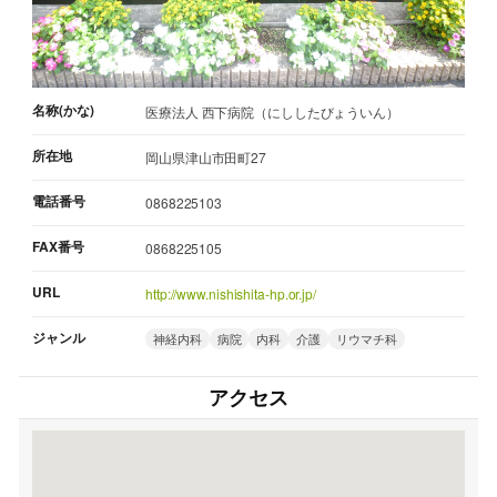
名称(かな)
医療法人 西下病院（にししたびょういん）
所在地
岡山県津山市田町27
電話番号
0868225103
FAX番号
0868225105
URL
http://www.nishishita-hp.or.jp/
ジャンル
神経内科
病院
内科
介護
リウマチ科
アクセス