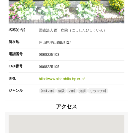
名称(かな)
医療法人 西下病院（にししたびょういん）
所在地
岡山県津山市田町27
電話番号
0868225103
FAX番号
0868225105
URL
http://www.nishishita-hp.or.jp/
ジャンル
神経内科
病院
内科
介護
リウマチ科
アクセス