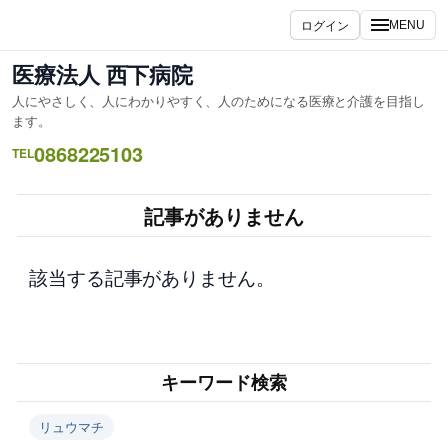
内
ログイン
MENU
容
を
医療法人 西下病院
ス
人にやさしく、人にわかりやすく、人のためになる医療と介護を目指し
キ
ます。
ッ
0868225103
TEL
プ
記事がありません
該当する記事がありません。
キーワード検索
リュウマチ