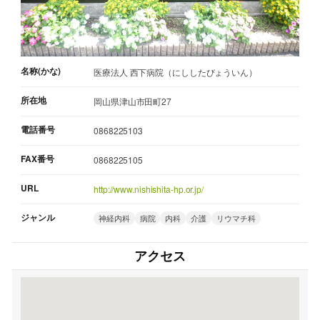
名称(かな)
医療法人 西下病院（にししたびょういん）
所在地
岡山県津山市田町27
電話番号
0868225103
FAX番号
0868225105
URL
http://www.nishishita-hp.or.jp/
ジャンル
神経内科
病院
内科
介護
リウマチ科
アクセス