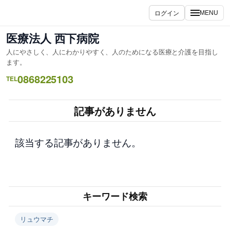
内
ログイン
MENU
容
を
医療法人 西下病院
ス
人にやさしく、人にわかりやすく、人のためになる医療と介護を目指し
キ
ます。
ッ
0868225103
TEL
プ
記事がありません
該当する記事がありません。
キーワード検索
リュウマチ