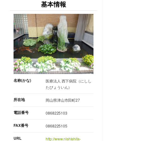
基本情報
名称(かな)
医療法人 西下病院（にしし
たびょういん）
所在地
岡山県津山市田町27
電話番号
0868225103
FAX番号
0868225105
URL
http://www.nishishita-