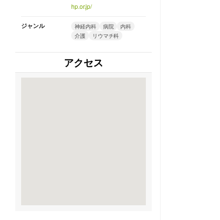
hp.or.jp/
ジャンル
神経内科
病院
内科
介護
リウマチ科
アクセス