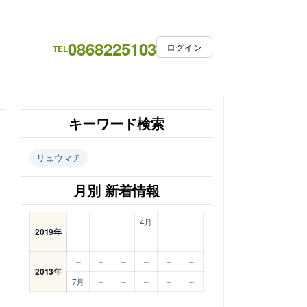
0868225103
ログイン
TEL
キーワード検索
リュウマチ
月別 新着情報
–
–
–
4月
–
–
2019年
–
–
–
–
–
–
–
–
–
–
–
–
2013年
7月
–
–
–
–
–