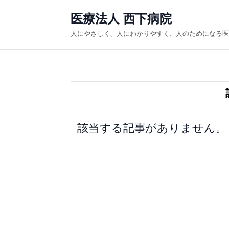
内
医療法人 西下病院
容
人にやさしく、人にわかりやすく、人のためになる医
を
ス
キ
ッ
プ
該当する記事がありません。