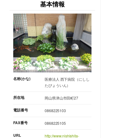
基本情報
名称(かな)
医療法人 西下病院（にしし
たびょういん）
所在地
岡山県津山市田町27
電話番号
0868225103
FAX番号
0868225105
URL
http://www.nishishita-