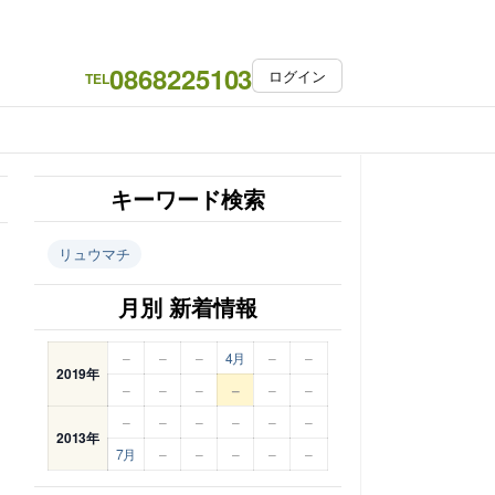
0868225103
ログイン
TEL
キーワード検索
リュウマチ
月別 新着情報
–
–
–
4月
–
–
2019年
–
–
–
–
–
–
–
–
–
–
–
–
2013年
7月
–
–
–
–
–