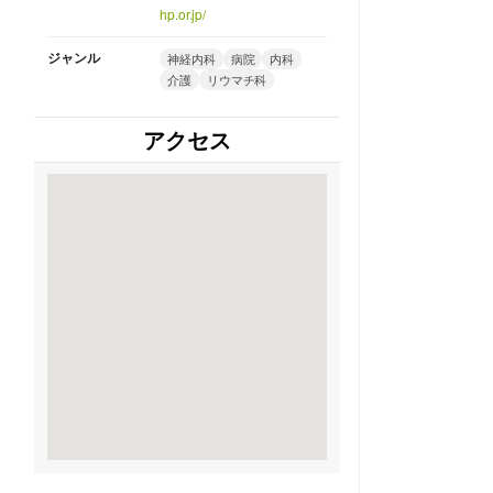
hp.or.jp/
ジャンル
神経内科
病院
内科
介護
リウマチ科
アクセス