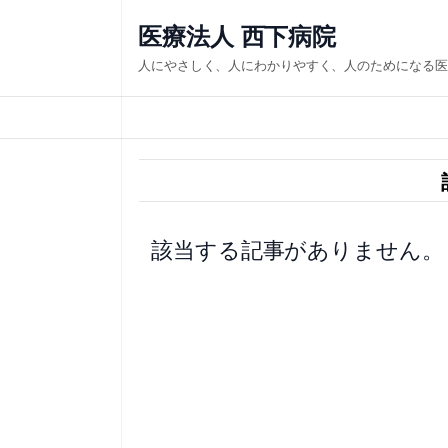
内
医療法人 西下病院
容
人にやさしく、人にわかりやすく、人のためになる医
を
ス
キ
ッ
プ
該当する記事がありません。