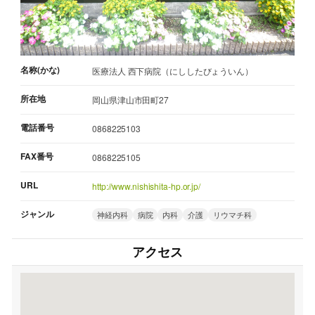
名称(かな)
医療法人 西下病院（にししたびょういん）
所在地
岡山県津山市田町27
電話番号
0868225103
FAX番号
0868225105
URL
http://www.nishishita-hp.or.jp/
ジャンル
神経内科
病院
内科
介護
リウマチ科
アクセス