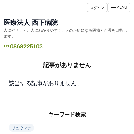
内
ログイン
MENU
容
を
医療法人 西下病院
ス
人にやさしく、人にわかりやすく、人のためになる医療と介護を目指し
キ
ます。
ッ
0868225103
TEL
プ
記事がありません
該当する記事がありません。
キーワード検索
リュウマチ