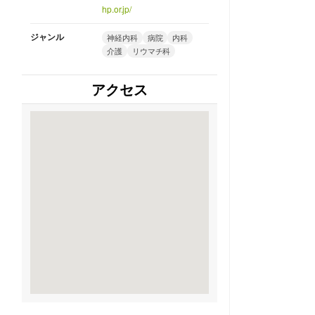
hp.or.jp/
ジャンル
神経内科
病院
内科
介護
リウマチ科
アクセス