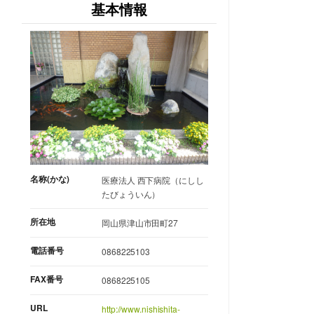
基本情報
名称(かな)
医療法人 西下病院（にしし
たびょういん）
所在地
岡山県津山市田町27
電話番号
0868225103
FAX番号
0868225105
URL
http://www.nishishita-