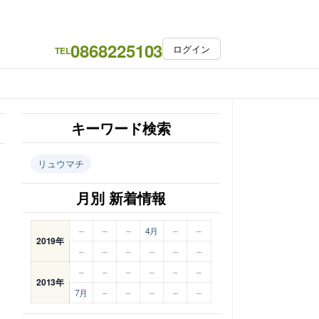
0868225103
ログイン
TEL
キーワード検索
リュウマチ
月別 新着情報
–
–
–
4月
–
–
2019年
–
–
–
–
–
–
–
–
–
–
–
–
2013年
7月
–
–
–
–
–