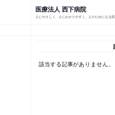
内
医療法人 西下病院
容
人にやさしく、人にわかりやすく、人のためになる医
を
ス
キ
ッ
プ
該当する記事がありません。