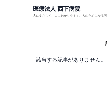
内
医療法人 西下病院
容
人にやさしく、人にわかりやすく、人のためになる医
を
ス
キ
ッ
プ
該当する記事がありません。