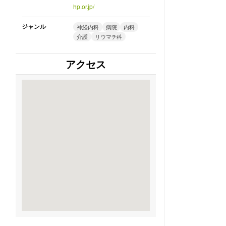
hp.or.jp/
ジャンル
神経内科
病院
内科
介護
リウマチ科
アクセス