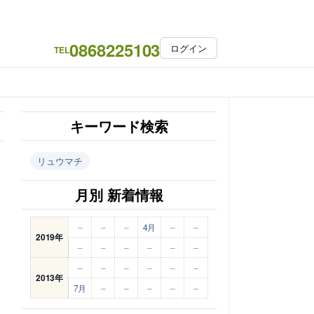
0868225103
ログイン
TEL
キーワード検索
リュウマチ
月別 新着情報
–
–
–
4月
–
–
2019年
–
–
–
–
–
–
–
–
–
–
–
–
2013年
7月
–
–
–
–
–