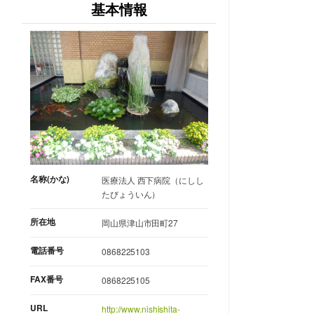
基本情報
名称(かな)
医療法人 西下病院（にしし
たびょういん）
所在地
岡山県津山市田町27
電話番号
0868225103
FAX番号
0868225105
URL
http://www.nishishita-