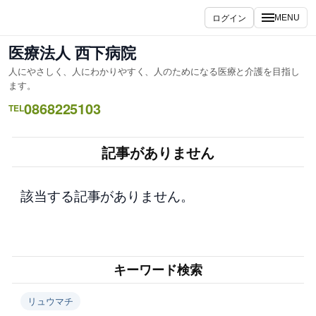
内
ログイン
MENU
容
を
医療法人 西下病院
ス
人にやさしく、人にわかりやすく、人のためになる医療と介護を目指し
キ
ます。
ッ
0868225103
TEL
プ
記事がありません
該当する記事がありません。
キーワード検索
リュウマチ