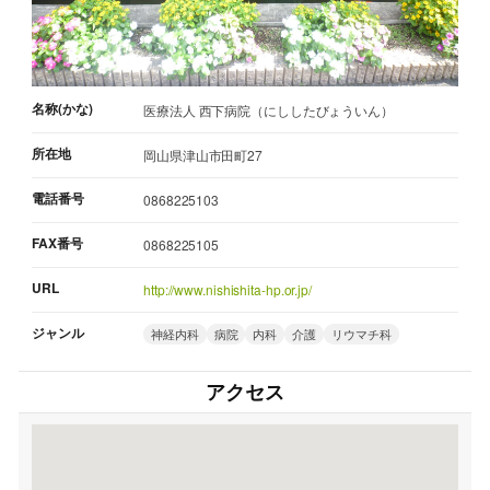
名称(かな)
医療法人 西下病院（にししたびょういん）
所在地
岡山県津山市田町27
電話番号
0868225103
FAX番号
0868225105
URL
http://www.nishishita-hp.or.jp/
ジャンル
神経内科
病院
内科
介護
リウマチ科
アクセス